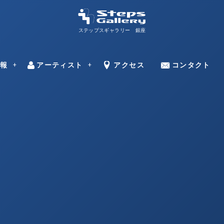
ステップスギャラリー 銀座
ns
情報
アーティスト
Artists
Access
アクセス
Contact
コンタクト
–
田邊 光則
ミラン・トゥー
永野 のり子
中村 ミナト
ドラガン・バー