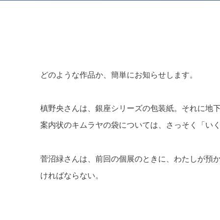
霜田 誠二
菅沼 緑
十河 雅典
どのような作品か、簡単にお知らせします。
槙野央さんは、銀座シリーズの包装紙。それに地
案内状のキムラヤの袋については、さっそく「い
菅沼緑さんは、前回の個展のときに、わたしが預
ければならない。