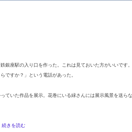
日影 眩
槙野 央
吉岡 まさみ
下鉄銀座駅の入り口を作った。これは見ておいた方がいいです
くらですか？」という電話があった。
かっていた作品を展示。花巻にいる緑さんには展示風景を送ら
続きを読む