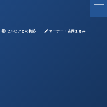
With Serbia
セルビアとの軌跡
YOSHIOKA Masami
オーナー・吉岡まさみ
ツォヴィッチ
ボヴィッチ