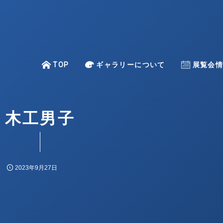
TOP
TOP
ギャラリーについて
About
Exhibitio
展覧会
–
木工男子
一色 映理子
金澤 麻由子
上條 陽子
2023年9月27日
倉重 光則
古賀 亜希子