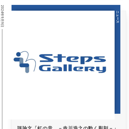
2024年9月9日
ニュース
評論文「虹の音 －赤川浩之の動く彫刻－」