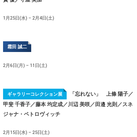
1月25日(水) – 2月4日(土)
霜田 誠二
2月6日(月) – 11日(土)
「
忘れない」
上條 陽子／
ギャラリーコレクション展
甲斐 千香子／藤本 均定成／川辺 美咲／田邉 光則／スネ
ジャナ・ペトロヴィッチ
2月15日(水) – 25日(土)