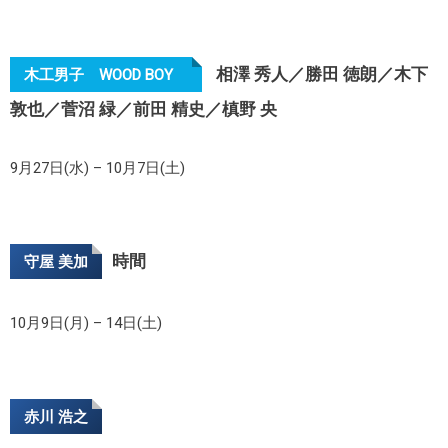
相澤 秀人／勝田 徳朗／木下
木工男子 WOOD BOY
敦也／菅沼 緑／前田 精史／槙野 央
9月27日(水) – 10月7日(土)
時間
守屋 美加
10月9日(月) – 14日(土)
赤川 浩之