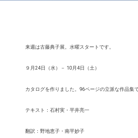
霜田 誠二
菅沼 緑
十河 雅典
来週は古藤典子展。水曜スタートです。
９月24日（水）－ 10月4日（土）
カタログを作りました。96ページの立派な作品集
テキスト：石村実・平井亮一
翻訳：野地恵子・南平妙子