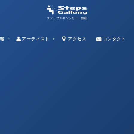
ステップスギャラリー 銀座
ns
情報
アーティスト
Artists
Access
アクセス
Contact
コンタクト
–
田邊 光則
ミラン・トゥー
永野 のり子
中村 ミナト
ドラガン・バー