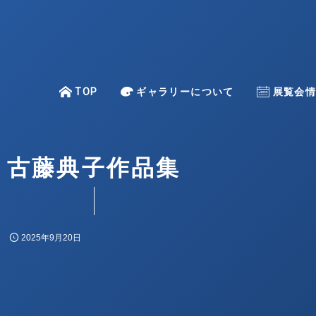
TOP
TOP
ギャラリーについて
About
Exhibitio
展覧会
–
古藤典子作品集
一色 映理子
金澤 麻由子
上條 陽子
2025年9月20日
倉重 光則
古賀 亜希子