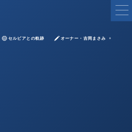
With Serbia
セルビアとの軌跡
YOSHIOKA Masami
オーナー・吉岡まさみ
ツォヴィッチ
ボヴィッチ