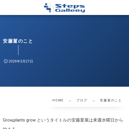
安藤菫のこと
2026年3月27日
HOME
ブログ
安藤菫のこと
Grow,plants grow というタイトルの安藤菫展は来週水曜日から