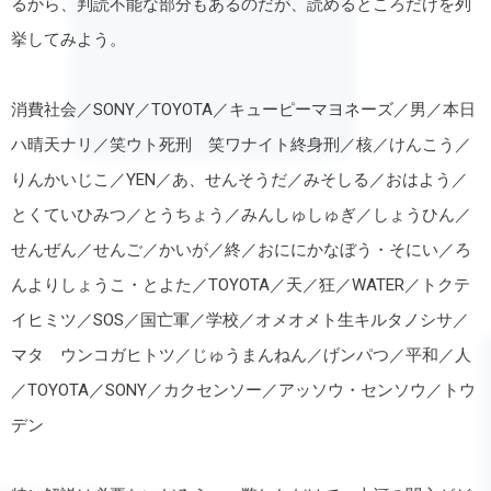
るから、判読不能な部分もあるのだが、読めるところだけを列
挙してみよう。
消費社会／SONY／TOYOTA／キューピーマヨネーズ／男／本日
ハ晴天ナリ／笑ウト死刑 笑ワナイト終身刑／核／けんこう／
りんかいじこ／YEN／あ、せんそうだ／みそしる／おはよう／
とくていひみつ／とうちょう／みんしゅしゅぎ／しょうひん／
せんぜん／せんご／かいが／終／おににかなぼう・そにい／ろ
んよりしょうこ・とよた／TOYOTA／天／狂／WATER／トクテ
イヒミツ／SOS／国亡軍／学校／オメオメト生キルタノシサ／
マタ ウンコガヒトツ／じゅうまんねん／げンパつ／平和／人
／TOYOTA／SONY／カクセンソー／アッソウ・センソウ／トウ
デン