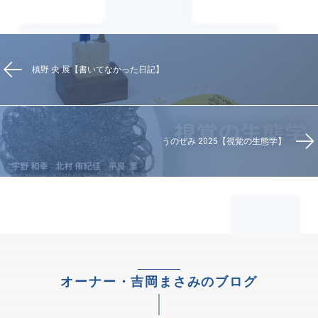
槙野 央 展【書いてなかった日記】
うのぜみ 2025【視覚の生態学】
オーナー・吉岡まさみのブログ