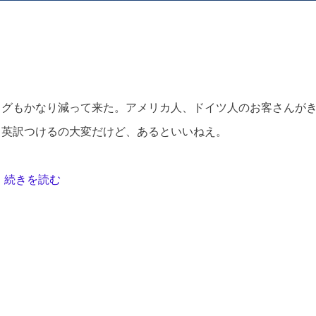
日影 眩
槙野 央
吉岡 まさみ
ログもかなり減って来た。アメリカ人、ドイツ人のお客さんが
。英訳つけるの大変だけど、あるといいねえ。
続きを読む