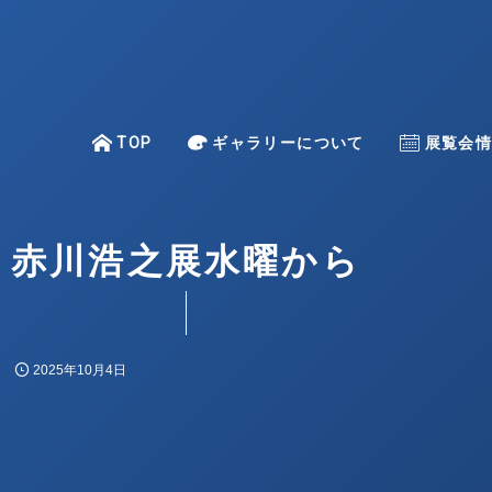
TOP
TOP
ギャラリーについて
About
Exhibitio
展覧会
–
赤川浩之展水曜から
一色 映理子
金澤 麻由子
上條 陽子
2025年10月4日
倉重 光則
古賀 亜希子