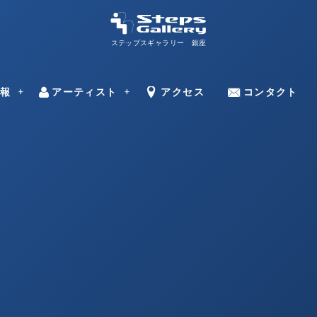
ステップスギャラリー 銀座
ns
情報
アーティスト
Artists
Access
アクセス
Contact
コンタクト
–
田邊 光則
ミラン・トゥー
永野 のり子
中村 ミナト
ドラガン・バー