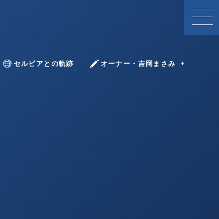
With Serbia
セルビアとの軌跡
YOSHIOKA Masami
オーナー・吉岡まさみ
ツォヴィッチ
ボヴィッチ