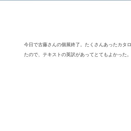
霜田 誠二
菅沼 緑
十河 雅典
今日で古藤さんの個展終了。たくさんあったカタ
たので、テキストの英訳があってとてもよかった