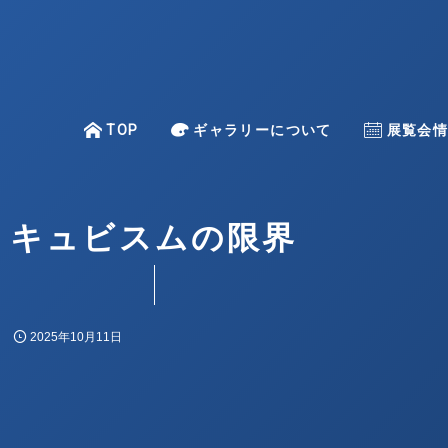
TOP
TOP
ギャラリーについて
About
Exhibitio
展覧会
–
キュビスムの限界
一色 映理子
金澤 麻由子
上條 陽子
2025年10月11日
倉重 光則
古賀 亜希子