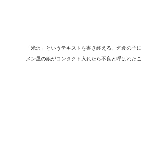
霜田 誠二
菅沼 緑
十河 雅典
「米沢」というテキストを書き終える。乞食の子
メン屋の娘がコンタクト入れたら不良と呼ばれたこ