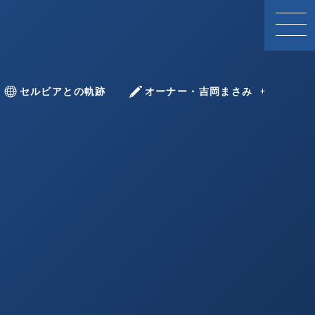
With Serbia
セルビアとの軌跡
YOSHIOKA Masami
オーナー・吉岡まさみ
ツォヴィッチ
ボヴィッチ