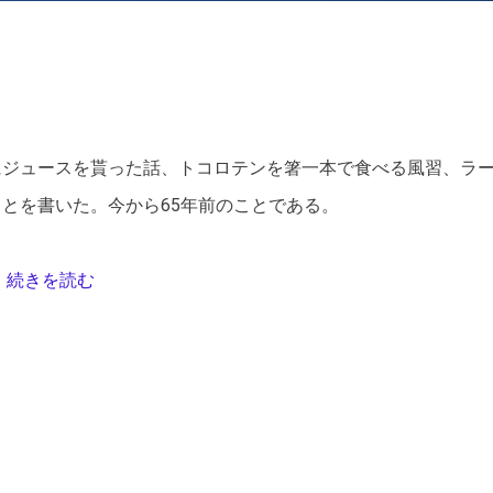
日影 眩
槙野 央
吉岡 まさみ
にジュースを貰った話、トコロテンを箸一本で食べる風習、ラ
とを書いた。今から65年前のことである。
続きを読む