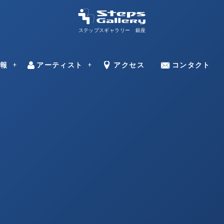
ステップスギャラリー 銀座
ns
情報
アーティスト
Artists
Access
アクセス
Contact
コンタクト
–
田邊 光則
ミラン・トゥー
永野 のり子
中村 ミナト
ドラガン・バー