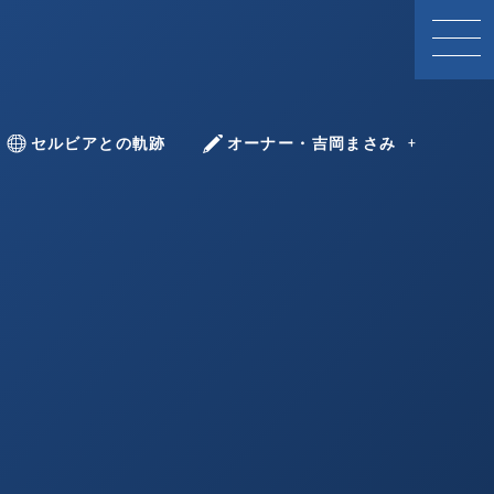
With Serbia
セルビアとの軌跡
YOSHIOKA Masami
オーナー・吉岡まさみ
ツォヴィッチ
ボヴィッチ