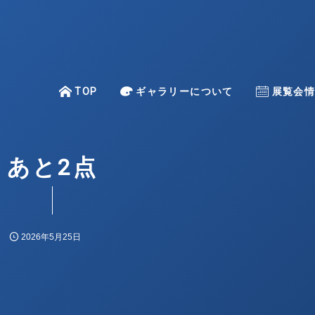
TOP
TOP
ギャラリーについて
About
Exhibitio
展覧会
–
あと2点
一色 映理子
金澤 麻由子
上條 陽子
2026年5月25日
倉重 光則
古賀 亜希子