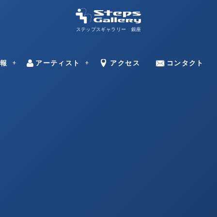
ステップスギャラリー 銀座
ns
情報
アーティスト
Artists
Access
アクセス
Contact
コンタクト
–
田邊 光則
ミラン・トゥー
永野 のり子
中村 ミナト
ドラガン・バー