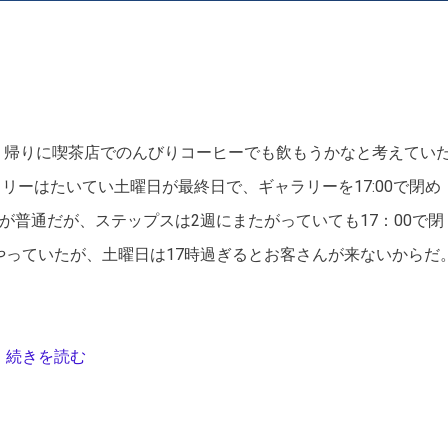
日影 眩
槙野 央
吉岡 まさみ
、帰りに喫茶店でのんびりコーヒーでも飲もうかなと考えてい
ーはたいてい土曜日が最終日で、ギャラリーを17:00で閉め
のが普通だが、ステップスは2週にまたがっていても17：00で閉
やっていたが、土曜日は17時過ぎるとお客さんが来ないからだ
続きを読む